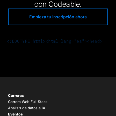
con Codeable.
Empieza tu inscripción ahora
<
!DOCTYPE html>
<
html lang="es">
<
head>
<
Carreras
Carrera Web Full-Stack
Análisis de datos e IA
Eventos